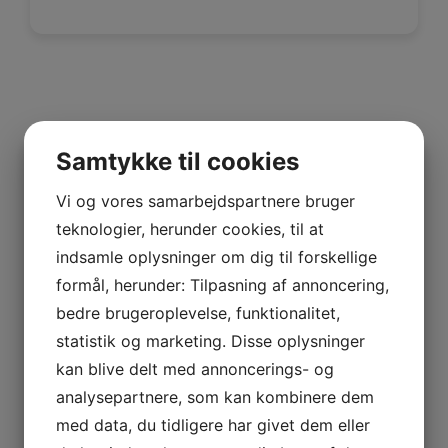
Kranopgaver i hele landet
Samtykke til cookies
Vi dækker hele landet og tager os af kranopgaver i både
Jylland, på Fyn, Sjælland og øerne. Vi holder til i Randers
Vi og vores samarbejdspartnere bruger
og
Kalundborg
, men har dagligt opgaver i både Aarhus og
teknologier, herunder cookies, til at
København, hvor vi tilbyder vores ekspertise med
indsamle oplysninger om dig til forskellige
kranarbejde, transport og mere.
formål, herunder: Tilpasning af annoncering,
Har du således en opgave, der skal løses i Sydjylland, i
Nordsjælland eller andre steder i landet, er vi på pletten.
bedre brugeroplevelse, funktionalitet,
Kontakt os for at høre mere om mulighederne og lave en
statistik og marketing. Disse oplysninger
ordre på både kranopgaver, transportopgaver og lignende.
kan blive delt med annoncerings- og
Vi kan kontaktes på telefon
+45 86 42 08 85
eller mail:
analysepartnere, som kan kombinere dem
post@vognmanderlingandersen.dk
.
med data, du tidligere har givet dem eller