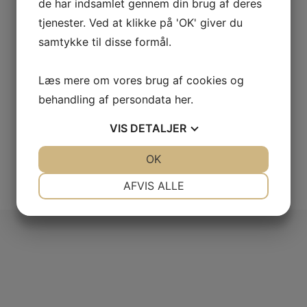
de har indsamlet gennem din brug af deres
tjenester. Ved at klikke på 'OK' giver du
samtykke til disse formål.
Det rette udstyr til kranopgaver
Dygtigt personale og det rette udstyr gør os til den oplagte
Læs mere om vores brug af cookies og
samarbejdspartner, når du skal have udført kranopgaver.
behandling af persondata
her
.
Vi råder over et stort udvalg af lastbilkraner, spieringskraner,
mobilkraner og andet specialudstyr fra vores moderne
VIS
DETALJER
vognpark.
JA
NEJ
OK
JA
NEJ
Kontakt os
NØDVENDIGE
PRÆFERENCER
AFVIS ALLE
JA
NEJ
JA
NEJ
MARKETING
STATISTIK