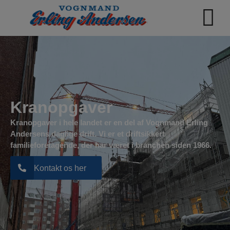
Kranopgaver
Kranopgaver i hele landet er en del af Vognmand Erling
Andersens daglige drift. Vi er et driftsikkert
familieforetagende, der har været i branchen siden 1966.
Kontakt os her