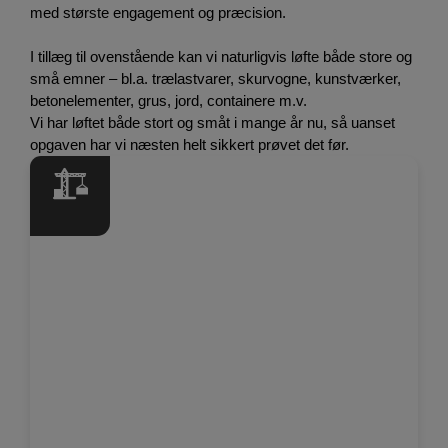
med største engagement og præcision.
I tillæg til ovenstående kan vi naturligvis løfte både store og
små emner – bl.a. trælastvarer, skurvogne, kunstværker,
betonelementer, grus, jord, containere m.v.
Vi har løftet både stort og småt i mange år nu, så uanset
opgaven har vi næsten helt sikkert prøvet det før.
Vi er klar til at hjælpe med
Specialtransport
Montagearbejde
Kranopgaver
Containerkørsel
Og mange andre opgaver