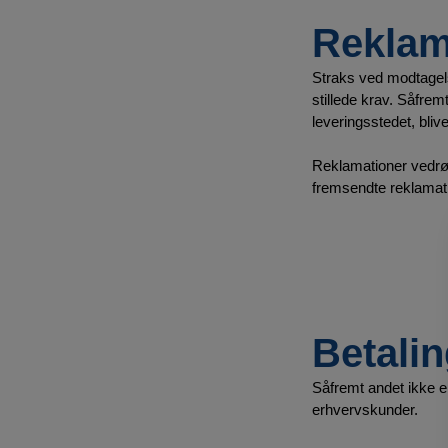
Reklam
Straks ved modtagels
stillede krav. Såfrem
leveringsstedet, bli
Reklamationer vedrør
fremsendte reklamati
Betali
Såfremt andet ikke er 
erhvervskunder.