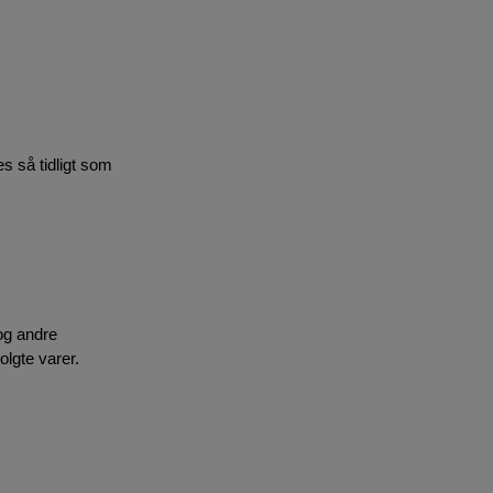
ges så tidligt som
 og andre
lgte varer.