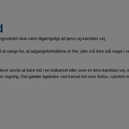
d
ngsstedet skal være tilgængeligt ad jævn og kørefast vej.
til at sørge for, at adgangsforholdene er frie, (der må ikke stå noget i 
ver anvist at køre ind i en indkørsel eller over en ikke-kørefast vej, e
s regning. Det gælder ligeledes ved kørsel ind over fortov, cykelsti 