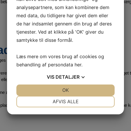
betalingspåmindelse forbeholder vi os retten til at opkræve et rykker
analysepartnere, som kan kombinere dem
med data, du tidligere har givet dem eller
de har indsamlet gennem din brug af deres
tjenester. Ved at klikke på 'OK' giver du
samtykke til disse formål.
ader
Læs mere om vores brug af cookies og
s efter lejerens anvisninger og på lejers ansvar.
behandling af persondata
her
.
veres i samme stand som de modtages. Ved skader er EA berettiget ti
VIS
DETALJER
 eller opretning af køreplader samt evt. rengøring af køreplader
JA
NEJ
OK
JA
NEJ
ne af lejer fra det anførte brugssted, skal udlejeren underrettes.
NØDVENDIGE
PRÆFERENCER
AFVIS ALLE
r pladerne og betaler leje, indtil returkvittering forelægger. Bortkomne 
JA
NEJ
JA
NEJ
MARKETING
STATISTIK