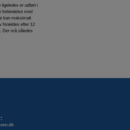
ligeledes er udført i
i forbindelse med
lse kan maksimalt
v forældes efter 12
ke. Der må således
:
sen.dk