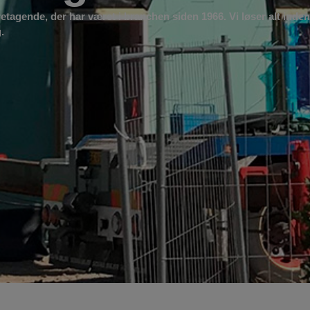
etagende, der har været i branchen siden 1966. Vi løser alt inden
.