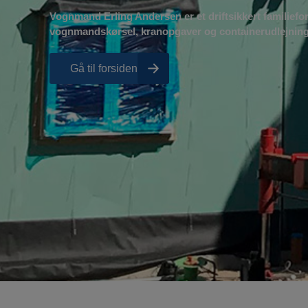
Vognmand Erling Andersen er et driftsikkert familiefor
vognmandskørsel, kranopgaver og containerudlejning
Gå til forsiden