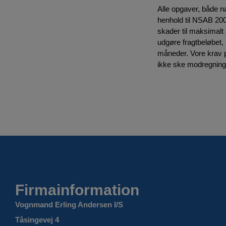
Alle opgaver, både na
henhold til NSAB 200
skader til maksimalt
udgøre fragtbeløbet,
måneder. Vore krav p
ikke ske modregning
Firmainformation
Vognmand Erling Andersen I/S
Tåsingevej 4