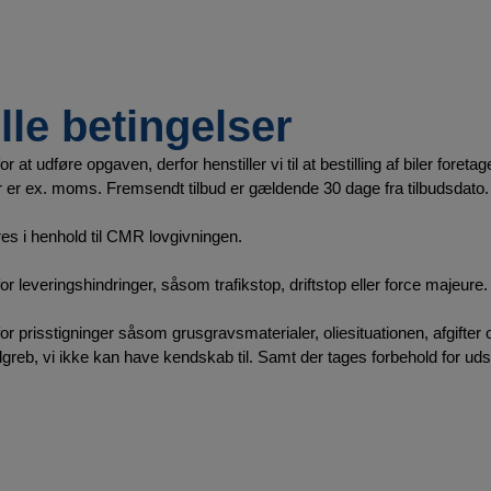
le betingelser
r at udføre opgaven, derfor henstiller vi til at bestilling af biler foreta
er er ex. moms. Fremsendt tilbud er gældende 30 dage fra tilbudsdato.
res i henhold til CMR lovgivningen.
or leveringshindringer, såsom trafikstop, driftstop eller force majeure.
or prisstigninger såsom grusgravsmaterialer, oliesituationen, afgifter
eb, vi ikke kan have kendskab til. Samt der tages forbehold for udso