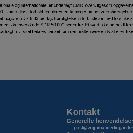
tionale og internationale, er underlagt CMR loven, ligesom opgaverne 
0. Under disse forhold reguleres erstatninger og ansvarspådragelser 
 at udgøre SDR 8,33 per kg. Forpligtelsen i forbindelse med forsinke
 men ikke overskride SDR 50.000 per ordre. Ethvert ikke anmeldt kra
å fragt mv. skal betales uanset, om der måtte være en tvist eller ik
Kontakt
Generelle henvendelser
post@vognmanderlingander