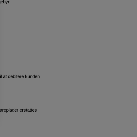
gebyr.
l at debitere kunden
køreplader erstattes