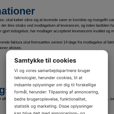
ationer
e, skal køber sikre sig at leverede varer er korrekte og mangelfri s
t der ikke straks ved modtagelsen af leverancen, og inden lastbilen ha
ver gjort indsigelser, har modtager accepteret leverancens kvalitet og
ende faktura skal fremsættes senest 14 dage fra modtagelse af fakt
oner afvises.
Samtykke til cookies
Vi og vores samarbejdspartnere bruger
teknologier, herunder cookies, til at
indsamle oplysninger om dig til forskellige
ngsbetingelser
formål, herunder: Tilpasning af annoncering,
bedre brugeroplevelse, funktionalitet,
aftalt, forfalder faktura beløb netto kontant eller 8 dage for private, 
statistik og marketing. Disse oplysninger
kan blive delt med annoncerings- og