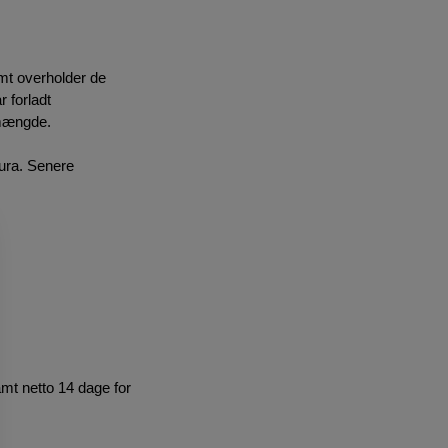
amt overholder de
r forladt
 mængde.
ura. Senere
samt netto 14 dage for