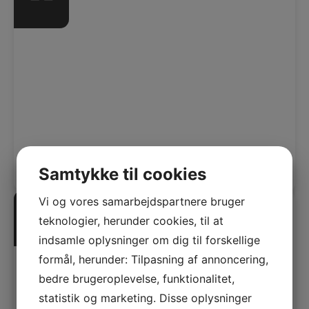
Vognmandskørsel
Vores erfarne chauffører løser alle opgaver inden
for professionel vognmandskørsel. Vi sørger for
forsvarlighed, med det overordnede fokus aldrig
at gå på kompromis med kvaliteten.
Samtykke til cookies
Vi og vores samarbejdspartnere bruger
teknologier, herunder cookies, til at
indsamle oplysninger om dig til forskellige
formål, herunder: Tilpasning af annoncering,
Kranopgaver
bedre brugeroplevelse, funktionalitet,
Vi har en moderne vognpark, der hele tiden bliver
statistik og marketing. Disse oplysninger
opdateret, hvilket betyder, at vi kan håndtere alle