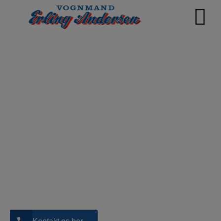
Velkommen til Vognmand
Erling Andersen
Vognmand Erling Andersen er et driftsikkert
familieforetagende, der har været i branchen siden 1966.
Vi løser alt inden for vognmandskørsel, kranopgaver og
containerudlejning. Vi er din lokale vognmand i Randers
og Kalundborg, men kører i hele landet.