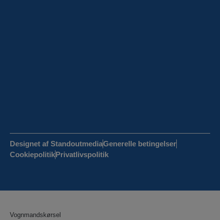
Designet af Standoutmedia
Generelle betingelser
Cookiepolitik
Privatlivspolitik
Vognmandskørsel