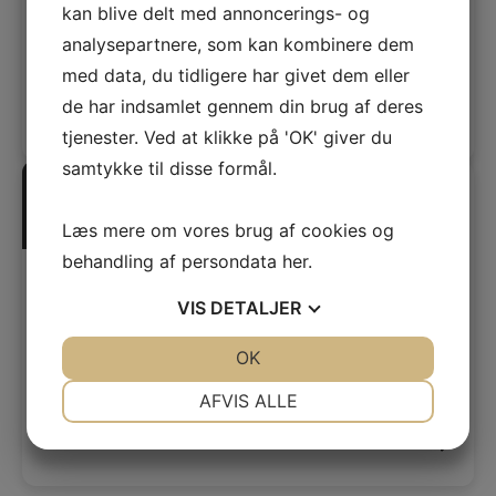
kan blive delt med annoncerings- og
emner, hvad enten der skal bruges lastbilkraner,
analysepartnere, som kan kombinere dem
mobilkraner eller mobile tårnkraner.
med data, du tidligere har givet dem eller
de har indsamlet gennem din brug af deres
tjenester. Ved at klikke på 'OK' giver du
samtykke til disse formål.
Læs mere om vores brug af cookies og
behandling af persondata
her
.
Leje af container
VIS
DETALJER
Vi har stor ekspertise inden for udlejning af
containere og tilbyder et bredt udvalg af
JA
NEJ
OK
JA
NEJ
containere.
NØDVENDIGE
PRÆFERENCER
AFVIS ALLE
JA
NEJ
JA
NEJ
MARKETING
STATISTIK